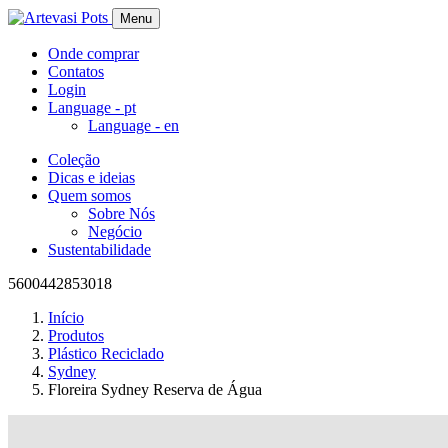
Menu
Onde comprar
Contatos
Login
Language -
pt
Language -
en
Coleção
Dicas e ideias
Quem somos
Sobre Nós
Negócio
Sustentabilidade
5600442853018
Início
Produtos
Plástico Reciclado
Sydney
Floreira Sydney Reserva de Água