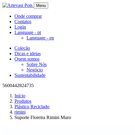
Menu
Onde comprar
Contatos
Login
Language -
pt
Language -
en
Coleção
Dicas e ideias
Quem somos
Sobre Nós
Negócio
Sustentabilidade
5600442824735
Início
Produtos
Plástico Reciclado
rimini
Suporte Floreira Rimini Muro