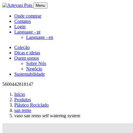
Menu
Onde comprar
Contatos
Login
Language -
pt
Language -
en
Coleção
Dicas e ideias
Quem somos
Sobre Nós
Negócio
Sustentabilidade
5600442818147
Início
Produtos
Plástico Reciclado
san remo
vaso san remo self watering system